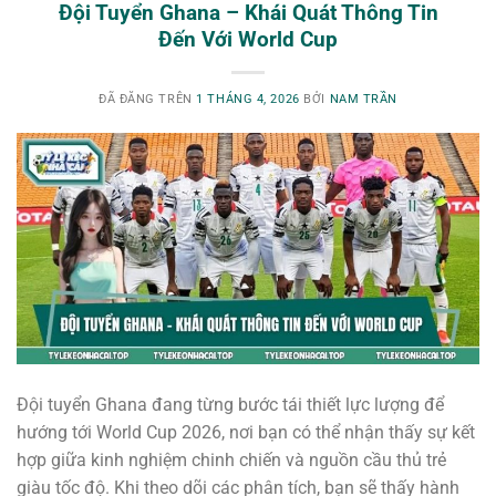
Đội Tuyển Ghana – Khái Quát Thông Tin
Đến Với World Cup
ĐÃ ĐĂNG TRÊN
1 THÁNG 4, 2026
BỞI
NAM TRẦN
Đội tuyển Ghana đang từng bước tái thiết lực lượng để
hướng tới World Cup 2026, nơi bạn có thể nhận thấy sự kết
hợp giữa kinh nghiệm chinh chiến và nguồn cầu thủ trẻ
giàu tốc độ. Khi theo dõi các phân tích, bạn sẽ thấy hành