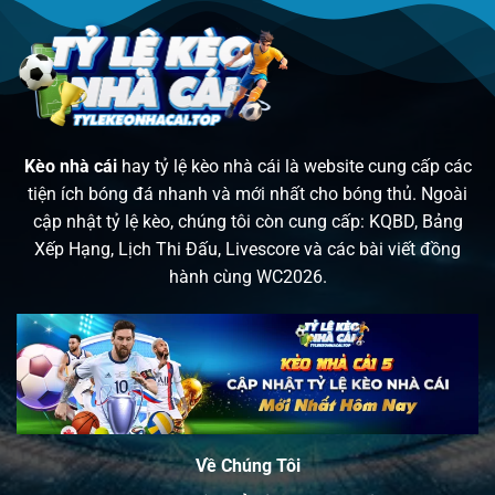
Kèo nhà cái
hay tỷ lệ kèo nhà cái là website cung cấp các
tiện ích bóng đá nhanh và mới nhất cho bóng thủ. Ngoài
cập nhật tỷ lệ kèo, chúng tôi còn cung cấp: KQBD, Bảng
Xếp Hạng, Lịch Thi Đấu, Livescore và các bài viết đồng
hành cùng WC2026.
Về Chúng Tôi