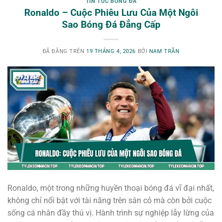
TIN TỨC BÓNG ĐÁ
Ronaldo – Cuộc Phiêu Lưu Của Một Ngôi
Sao Bóng Đá Đẳng Cấp
ĐÃ ĐĂNG TRÊN
19 THÁNG 4, 2026
BỞI
NAM TRẦN
Ronaldo, một trong những huyền thoại bóng đá vĩ đại nhất,
không chỉ nổi bật với tài năng trên sân cỏ mà còn bởi cuộc
sống cá nhân đầy thú vị. Hành trình sự nghiệp lẫy lừng của