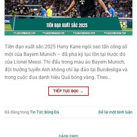
Tiền đạo xuất sắc 2025 Harry Kane ngôi sao tấn công số
một của Bayern Munich – đã phá kỷ lục tồn tại trước đó
của Lionel Messi. Thi đấu trong màu áo Bayern Munich,
đội trưởng tuyển Anh không chỉ áp đảo tại Bundesliga và
trong cuộc đua danh hiệu Quả bóng vàng. Theo…
TIẾP TỤC ĐỌC
→
Đã đăng trong
Tin Tức Bóng Đá
Để lại một bình luận
CÁCH CHƠI