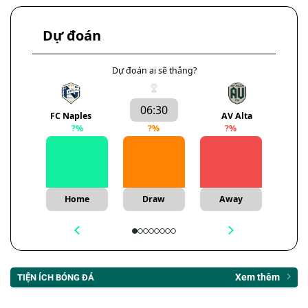
Dự đoán
Dự đoán ai sẽ thắng?
06:30
Di
FC Naples
AV Alta
?
%
?
%
?
%
Home
Draw
Away
Xem thêm
TIỆN ÍCH BÓNG ĐÁ