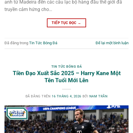
anh từ Madeira đến các câu lạc bộ hàng đầu thế giới đã
truyền cảm hứng cho…
TIẾP TỤC ĐỌC
→
Đã đăng trong
Tin Tức Bóng Đá
Để lại một bình luận
TIN TỨC BÓNG ĐÁ
Tiền Đạo Xuất Sắc 2025 – Harry Kane Một
Tên Tuổi Mới Lên
ĐÃ ĐĂNG TRÊN
16 THÁNG 4, 2026
BỞI
NAM TRẦN