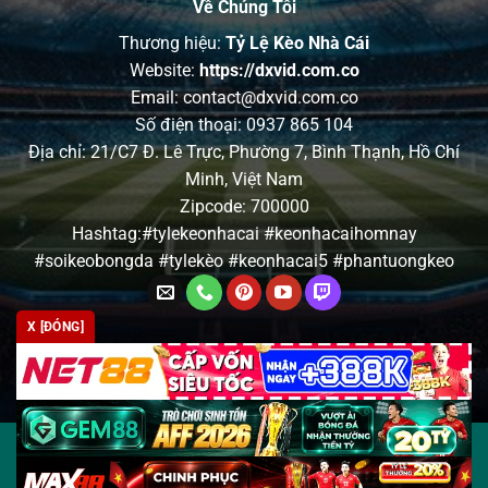
Về Chúng Tôi
Thương hiệu:
Tỷ Lệ Kèo Nhà Cái
Website:
https://dxvid.com.co
Email:
contact@dxvid.com.co
Số điện thoại: 0937 865 104
Địa chỉ: 21/C7 Đ. Lê Trực, Phường 7, Bình Thạnh, Hồ Chí
Minh, Việt Nam
Zipcode: 700000
Hashtag:#tylekeonhacai #keonhacaihomnay
#soikeobongda #tylekèo #keonhacai5 #phantuongkeo
X [ĐÓNG]