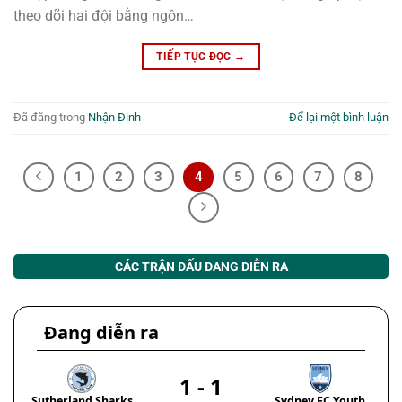
theo dõi hai đội bằng ngôn…
TIẾP TỤC ĐỌC
→
Đã đăng trong
Nhận Định
Để lại một bình luận
1
2
3
4
5
6
7
8
CÁC TRẬN ĐẤU ĐANG DIỄN RA
Đang diễn ra
1
-
1
Sutherland Sharks
Sydney FC Youth