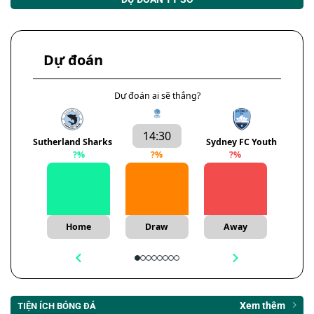
Dự đoán
Dự đoán ai sẽ thắng?
14:30
Sutherland Sharks
Sydney FC Youth
?
%
?
%
?
%
Home
Draw
Away
Xem thêm
TIỆN ÍCH BÓNG ĐÁ