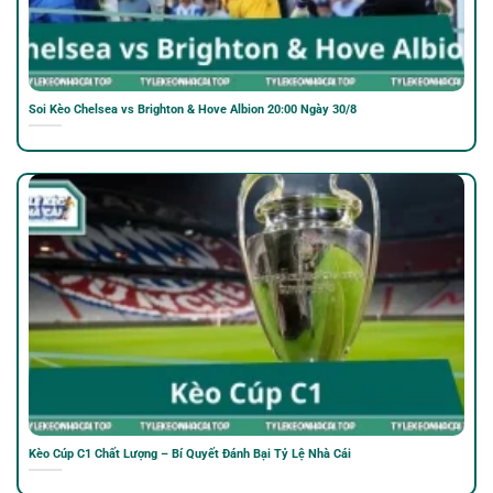
Soi Kèo Chelsea vs Brighton & Hove Albion 20:00 Ngày 30/8
Kèo Cúp C1 Chất Lượng – Bí Quyết Đánh Bại Tỷ Lệ Nhà Cái