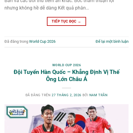
Bản và các đối thủ tiềm ẩn khác. Bốc thăm thuận lợi
nhưng không hề dễ dàng Kết quả phân…
TIẾP TỤC ĐỌC
→
Đã đăng trong
World Cup 2026
Để lại một bình luận
WORLD CUP 2026
Đội Tuyển Hàn Quốc – Khẳng Định Vị Thế
Ông Lớn Châu Á
ĐÃ ĐĂNG TRÊN
27 THÁNG 2, 2026
BỞI
NAM TRẦN