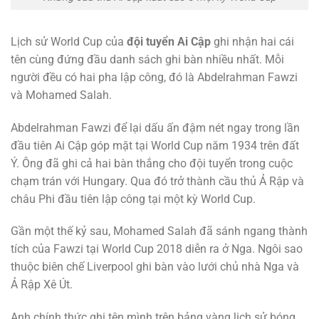
Lịch sử World Cup của
đội tuyển Ai Cập
ghi nhận hai cái
tên cùng đứng đầu danh sách ghi bàn nhiều nhất. Mỗi
người đều có hai pha lập công, đó là Abdelrahman Fawzi
và Mohamed Salah.
Abdelrahman Fawzi để lại dấu ấn đậm nét ngay trong lần
đầu tiên Ai Cập góp mặt tại World Cup năm 1934 trên đất
Ý. Ông đã ghi cả hai bàn thắng cho đội tuyển trong cuộc
chạm trán với Hungary. Qua đó trở thành cầu thủ Ả Rập và
châu Phi đầu tiên lập công tại một kỳ World Cup.
Gần một thế kỷ sau, Mohamed Salah đã sánh ngang thành
tích của Fawzi tại World Cup 2018 diễn ra ở Nga. Ngôi sao
thuộc biên chế Liverpool ghi bàn vào lưới chủ nhà Nga và
Ả Rập Xê Út.
Anh chính thức ghi tên mình trên bảng vàng lịch sử bóng