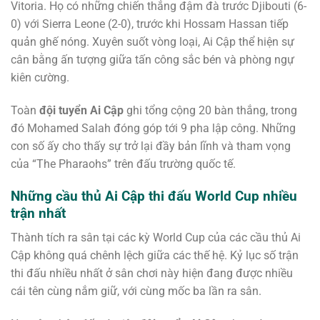
Vitoria. Họ có những chiến thắng đậm đà trước Djibouti (6-
0) với Sierra Leone (2-0), trước khi Hossam Hassan tiếp
quản ghế nóng. Xuyên suốt vòng loại, Ai Cập thể hiện sự
cân bằng ấn tượng giữa tấn công sắc bén và phòng ngự
kiên cường.
Toàn
đội tuyển Ai Cập
ghi tổng cộng 20 bàn thắng, trong
đó Mohamed Salah đóng góp tới 9 pha lập công. Những
con số ấy cho thấy sự trở lại đầy bản lĩnh và tham vọng
của “The Pharaohs” trên đấu trường quốc tế.
Những cầu thủ Ai Cập thi đấu World Cup nhiều
trận nhất
Thành tích ra sân tại các kỳ World Cup của các cầu thủ Ai
Cập không quá chênh lệch giữa các thế hệ. Kỷ lục số trận
thi đấu nhiều nhất ở sân chơi này hiện đang được nhiều
cái tên cùng nắm giữ, với cùng mốc ba lần ra sân.