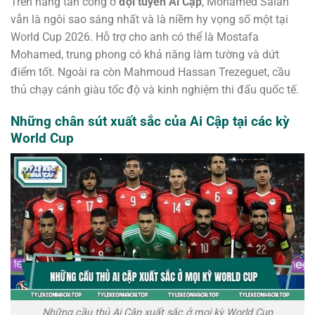
Trên hàng tấn công ở
đội tuyển Ai Cập
, Mohamed Salah
vẫn là ngôi sao sáng nhất và là niềm hy vọng số một tại
World Cup 2026. Hỗ trợ cho anh có thể là Mostafa
Mohamed, trung phong có khả năng làm tường và dứt
điểm tốt. Ngoài ra còn Mahmoud Hassan Trezeguet, cầu
thủ chạy cánh giàu tốc độ và kinh nghiệm thi đấu quốc tế.
Những chân sút xuất sắc của Ai Cập tại các kỳ
World Cup
Những cầu thủ Ai Cập xuất sắc ở mọi kỳ World Cup