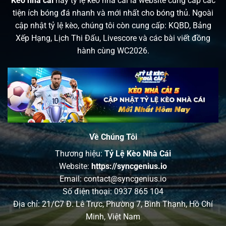
Kèo nhà cái
hay tỷ lệ kèo nhà cái là website cung cấp các
tiện ích bóng đá nhanh và mới nhất cho bóng thủ. Ngoài
cập nhật tỷ lệ kèo, chúng tôi còn cung cấp: KQBD, Bảng
Xếp Hạng, Lịch Thi Đấu, Livescore và các bài viết đồng
hành cùng WC2026.
Về Chúng Tôi
Thương hiệu:
Tỷ Lệ Kèo Nhà Cái
Website:
https://syncgenius.io
Email:
contact@syncgenius.io
Số điện thoại: 0937 865 104
Địa chỉ: 21/C7 Đ. Lê Trực, Phường 7, Bình Thạnh, Hồ Chí
Minh, Việt Nam