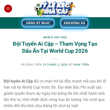
Chuyển
đến
×
nội
dung
ĐĂNG KÝ NGAY
XEM BÓNG ĐÁ
WORLD CUP 2026
Đội Tuyển Ai Cập – Tham Vọng Tạo
Dấu Ấn Tại World Cup 2026
ĐÃ ĐĂNG TRÊN
29 THÁNG 3, 2026
BỞI
NAM TRẦN
Đội tuyển Ai Cập
đã có màn trở lại đầy mạnh mẽ sau khi lỡ
hẹn với kỳ World Cup trước đó. Đại diện Bắc Phi xuất sắc
giành quyền tham dự ngày hội bóng đá lớn nhất hành tinh
lần thứ tư, nhờ chiến dịch vòng loại ấn tượng. Họ vượt qua
nhiều đối thủ khó chịu bằng lối chơi kỷ luật.