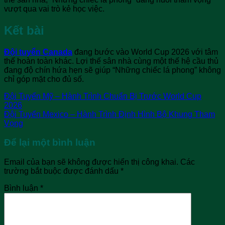
vượt qua vai trò kẻ học việc.
Kết bài
Đội tuyển Canada
đang bước vào World Cup 2026 với tâm
thế hoàn toàn khác. Lợi thế sân nhà cùng một thế hệ cầu thủ
đang độ chín hứa hẹn sẽ giúp “Những chiếc lá phong” không
chỉ góp mặt cho đủ số.
Đội Tuyển Mỹ – Hành Trình Chuẩn Bị Trước World Cup
2026
Đội Tuyển Mexico – Hành Trình Định Hình Bộ Khung Tham
Vọng
Để lại một bình luận
Email của bạn sẽ không được hiển thị công khai.
Các
trường bắt buộc được đánh dấu
*
Bình luận
*