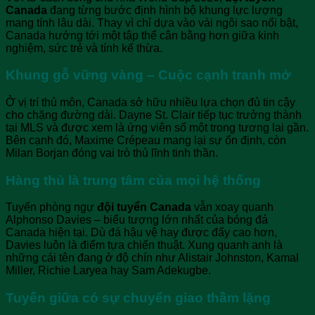
Canada
đang từng bước định hình bộ khung lực lượng
mang tính lâu dài. Thay vì chỉ dựa vào vài ngôi sao nổi bật,
Canada hướng tới một tập thể cân bằng hơn giữa kinh
nghiệm, sức trẻ và tính kế thừa.
Khung gỗ vững vàng – Cuộc cạnh tranh mở
Ở vị trí thủ môn, Canada sở hữu nhiều lựa chọn đủ tin cậy
cho chặng đường dài. Dayne St. Clair tiếp tục trưởng thành
tại MLS và được xem là ứng viên số một trong tương lai gần.
Bên cạnh đó, Maxime Crépeau mang lại sự ổn định, còn
Milan Borjan đóng vai trò thủ lĩnh tinh thần.
Hàng thủ là trung tâm của mọi hệ thống
Tuyến phòng ngự
đội tuyển Canada
vẫn xoay quanh
Alphonso Davies – biểu tượng lớn nhất của bóng đá
Canada hiện tại. Dù đá hậu vệ hay được đẩy cao hơn,
Davies luôn là điểm tựa chiến thuật. Xung quanh anh là
những cái tên đang ở độ chín như Alistair Johnston, Kamal
Miller, Richie Laryea hay Sam Adekugbe.
Tuyến giữa có sự chuyển giao thầm lặng