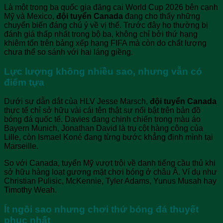
Là một trong ba quốc gia đăng cai World Cup 2026 bên cạnh
Mỹ và Mexico,
đội tuyển Canada
đang cho thấy những
chuyển biến đáng chú ý về vị thế. Trước đây họ thường bị
đánh giá thấp nhất trong bộ ba, không chỉ bởi thứ hạng
khiêm tốn trên bảng xếp hạng FIFA mà còn do chất lượng
chưa thể so sánh với hai láng giềng.
Lực lượng không nhiều sao, nhưng vẫn có
điểm tựa
Dưới sự dẫn dắt của HLV Jesse Marsch,
đội tuyển Canada
thực tế chỉ sở hữu vài cái tên thật sự nổi bật trên bản đồ
bóng đá quốc tế. Davies đang chinh chiến trong màu áo
Bayern Munich, Jonathan David là trụ cột hàng công của
Lille, còn Ismael Koné đang từng bước khẳng định mình tại
Marseille.
So với Canada, tuyển Mỹ vượt trội về danh tiếng cầu thủ khi
sở hữu hàng loạt gương mặt chơi bóng ở châu Â. Ví dụ như
Christian Pulisic, McKennie, Tyler Adams, Yunus Musah hay
Timothy Weah.
Ít ngôi sao nhưng chơi thứ bóng đá thuyết
phục nhất