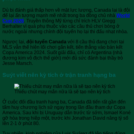
Dù bị đánh giá thấp hơn về mặt lực lượng, Canada lại là đội
để lại ấn tượng mạnh mẽ nhất trong ba đồng chủ nhà
World
Cup 2026
. Truyền thông Mỹ từng chỉ trích HLV Gregg
Berhalter vì quá phụ thuộc vào các cầu thủ chơi bóng ở
nước ngoài nhưng chính đội tuyển họ lại thi đấu nhạt nhòa.
Ngược lại,
đội tuyển Canada
với 8 cầu thủ đang chơi tại
MLS vẫn thể hiện lối chơi gắn kết, tiến thẳng vào bán kết
Copa America 2024. Suốt giải đấu, chỉ có Argentina (nhà
đương kim vô địch thế giới) mới đủ sức đánh bại thầy trò
Jesse Marsch.
Suýt viết nên kỳ tích ở trận tranh hạng ba
Thiếu chút may mắn nữa là sẽ tạo nên kỳ tích
Ở cuộc đối đầu tranh hạng ba, Canada đã tiến rất gần đến
tấm huy chương lịch sử ngay trong lần đầu tham dự Copa
America. Sau khi bị Uruguay dẫn trước từ sớm, Ismael Koné
gỡ hòa trong hiệp một, trước khi Jonathan David nâng tỷ số
lên 2-1 ở phút 80.
Tuy nhiên, kinh nghiệm của Luis Suárez đã lên tiếng đúng