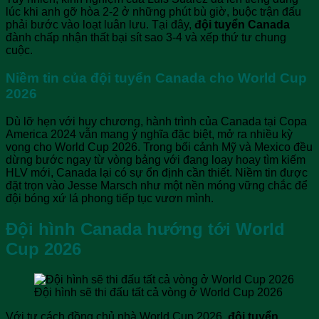
lúc khi anh gỡ hòa 2-2 ở những phút bù giờ, buộc trận đấu
phải bước vào loạt luân lưu. Tại đây,
đội tuyển Canada
đành chấp nhận thất bại sít sao 3-4 và xếp thứ tư chung
cuộc.
Niềm tin của đội tuyển Canada cho World Cup
2026
Dù lỡ hẹn với huy chương, hành trình của Canada tại Copa
America 2024 vẫn mang ý nghĩa đặc biệt, mở ra nhiều kỳ
vọng cho World Cup 2026. Trong bối cảnh Mỹ và Mexico đều
dừng bước ngay từ vòng bảng với đang loay hoay tìm kiếm
HLV mới, Canada lại có sự ổn định cần thiết. Niềm tin được
đặt trọn vào Jesse Marsch như một nền móng vững chắc để
đội bóng xứ lá phong tiếp tục vươn mình.
Đội hình Canada hướng tới World
Cup 2026
Đội hình sẽ thi đấu tất cả vòng ở World Cup 2026
Với tư cách đồng chủ nhà World Cup 2026,
đội tuyển