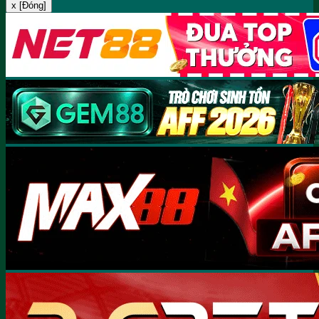
x [Đóng]