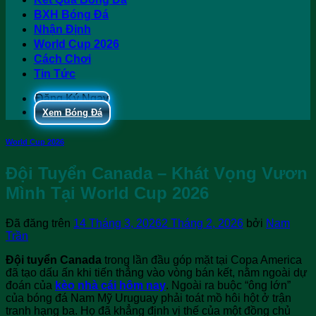
BXH Bóng Đá
Nhận Định
World Cup 2026
Cách Chơi
Tin Tức
Đăng Ký Ngay
Xem Bóng Đá
World Cup 2026
Đội Tuyển Canada – Khát Vọng Vươn
Mình Tại World Cup 2026
Đã đăng trên
14 Tháng 3, 2026
2 Tháng 2, 2026
bởi
Nam
Trần
Đội tuyển Canada
trong lần đầu góp mặt tại Copa America
đã tạo dấu ấn khi tiến thẳng vào vòng bán kết, nằm ngoài dự
đoán của
kèo nhà cái hôm nay
. Ngoài ra buộc “ông lớn”
của bóng đá Nam Mỹ Uruguay phải toát mồ hôi hột ở trận
tranh hạng ba. Họ đã khẳng định vị thế của một đồng chủ