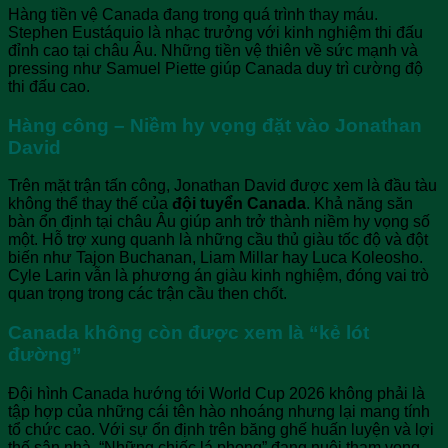
Hàng tiền vệ Canada đang trong quá trình thay máu.
Stephen Eustáquio là nhạc trưởng với kinh nghiệm thi đấu
đỉnh cao tại châu Âu. Những tiền vệ thiên về sức mạnh và
pressing như Samuel Piette giúp Canada duy trì cường độ
thi đấu cao.
Hàng công – Niềm hy vọng đặt vào Jonathan
David
Trên mặt trận tấn công, Jonathan David được xem là đầu tàu
không thể thay thế của
đội tuyển Canada
. Khả năng săn
bàn ổn định tại châu Âu giúp anh trở thành niềm hy vọng số
một. Hỗ trợ xung quanh là những cầu thủ giàu tốc độ và đột
biến như Tajon Buchanan, Liam Millar hay Luca Koleosho.
Cyle Larin vẫn là phương án giàu kinh nghiệm, đóng vai trò
quan trọng trong các trận cầu then chốt.
Canada không còn được xem là “kẻ lót
đường”
Đội hình Canada hướng tới World Cup 2026 không phải là
tập hợp của những cái tên hào nhoáng nhưng lại mang tính
tổ chức cao. Với sự ổn định trên băng ghế huấn luyện và lợi
thế sân nhà, “Những chiếc lá phong” đang nuôi tham vọng