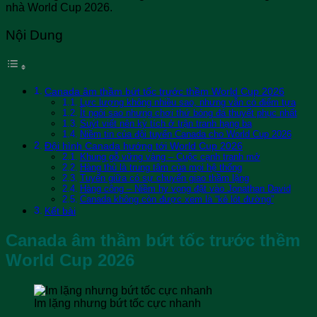
nhà World Cup 2026.
Nội Dung
Canada âm thầm bứt tốc trước thềm World Cup 2026
Lực lượng không nhiều sao, nhưng vẫn có điểm tựa
Ít ngôi sao nhưng chơi thứ bóng đá thuyết phục nhất
Suýt viết nên kỳ tích ở trận tranh hạng ba
Niềm tin của đội tuyển Canada cho World Cup 2026
Đội hình Canada hướng tới World Cup 2026
Khung gỗ vững vàng – Cuộc cạnh tranh mở
Hàng thủ là trung tâm của mọi hệ thống
Tuyến giữa có sự chuyển giao thầm lặng
Hàng công – Niềm hy vọng đặt vào Jonathan David
Canada không còn được xem là “kẻ lót đường”
Kết bài
Canada âm thầm bứt tốc trước thềm
World Cup 2026
Im lặng nhưng bứt tốc cực nhanh