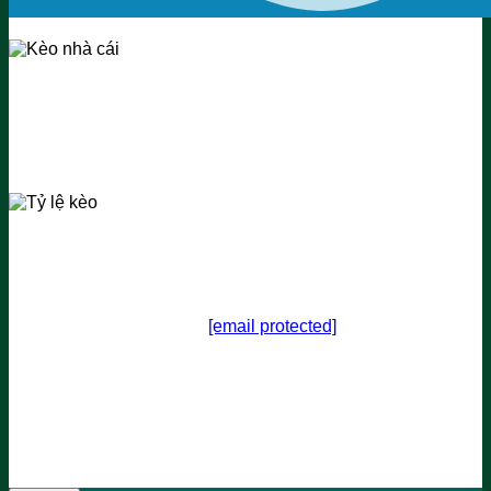
Kèo nhà cái
hay tỷ lệ kèo nhà cái là website cung cấp các
tiện ích bóng đá nhanh và mới nhất cho bóng thủ. Ngoài cập
nhật tỷ lệ kèo, chúng tôi còn cung cấp: KQBD, Bảng Xếp
Hạng, Lịch Thi Đấu, Livescore và các bài viết đồng hành
cùng WC2026.
Về Chúng Tôi
Thương hiệu:
Tỷ Lệ Kèo Nhà Cái
Website:
https://hentaispy.com
Email:
[email protected]
Số điện thoại: 0937 865 104
Địa chỉ: 21/C7 Đ. Lê Trực, Phường 7, Bình Thạnh, Hồ Chí
Minh, Việt Nam
Zipcode: 700000
Hashtag:#tylekeonhacai #keonhacaihomnay #soikeobongda
#tylekèo #keonhacai5 #phantuongkeo