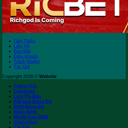
Giới Thiệu
Liên Hệ
Bảo Mật
Điều Khoản
Trách Nhiệm
Tác Giả
Copyright 2026 ©
Website
Trang Chủ
Livescore
Lịch Thi Đấu
Kết Quả Bóng Đá
BXH Bóng Đá
Nhận Định
World Cup 2026
Cách Chơi
Tin Tức