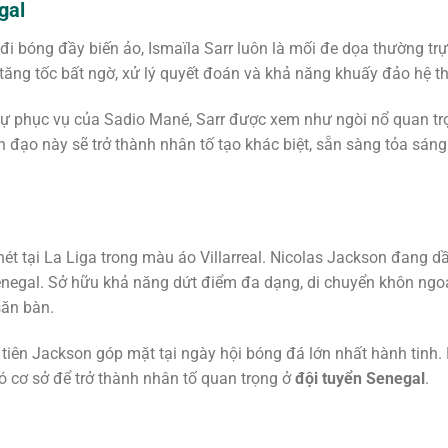
gal
i bóng đầy biến ảo, Ismaïla Sarr luôn là mối đe dọa thường trự
 tăng tốc bất ngờ, xử lý quyết đoán và khả năng khuấy đảo hệ 
ự phục vụ của Sadio Mané, Sarr được xem như ngòi nổ quan trọ
 đạo này sẽ trở thành nhân tố tạo khác biệt, sẵn sàng tỏa sán
nét tại La Liga trong màu áo Villarreal. Nicolas Jackson đang d
egal. Sở hữu khả năng dứt điểm đa dạng, di chuyển khôn ngoan
săn bàn.
iên Jackson góp mặt tại ngày hội bóng đá lớn nhất hành tinh. 
ó cơ sở để trở thành nhân tố quan trọng ở
đội tuyển Senegal
.