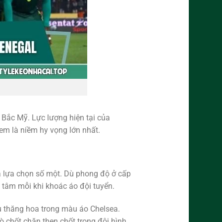
 Bắc Mỹ. Lực lượng hiện tại của
xem là niềm hy vọng lớn nhất.
 lựa chọn số một. Dù phong độ ở cấp
 tâm mỗi khi khoác áo đội tuyển.
u thăng hoa trong màu áo Chelsea.
rò chốt chặn then chốt trong đội hình