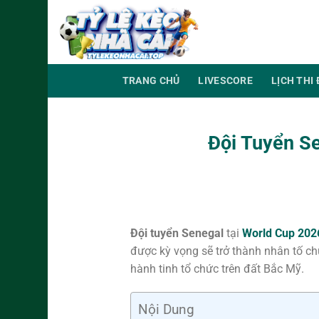
Chuyển
đến
nội
dung
TRANG CHỦ
LIVESCORE
LỊCH THI
Đội Tuyển S
Đội tuyển Senegal
tại
World Cup 202
được kỳ vọng sẽ trở thành nhân tố ch
hành tinh tổ chức trên đất Bắc Mỹ.
Nội Dung