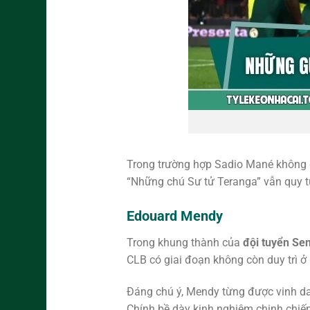
Trong trường hợp Sadio Mané không
“Những chú Sư tử Teranga” vẫn quy tụ
Edouard Mendy
Trong khung thành của
đội tuyển Se
CLB có giai đoạn không còn duy trì 
Đáng chú ý, Mendy từng được vinh da
Chính bề dày kinh nghiệm chinh chiến 