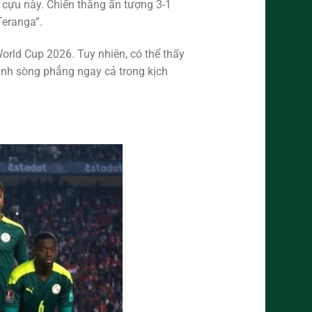
ỳ cựu này. Chiến thắng ấn tượng 3-1
Teranga”.
orld Cup 2026. Tuy nhiên, có thể thấy
anh sòng phẳng ngay cả trong kịch