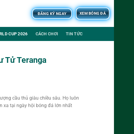
XEM BÓNG ĐÁ
ĐĂNG KÝ NGAY
RLD CUP 2026
CÁCH CHƠI
TIN TỨC
ư Tử Teranga
 lượng cầu thủ giàu chiều sâu. Họ luôn
n xa tại ngày hội bóng đá lớn nhất