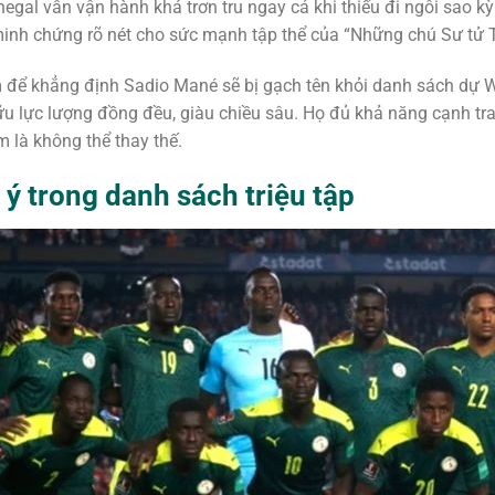
negal vẫn vận hành khá trơn tru ngay cả khi thiếu đi ngôi sao k
 minh chứng rõ nét cho sức mạnh tập thể của “Những chú Sư tử 
m để khẳng định Sadio Mané sẽ bị gạch tên khỏi danh sách dự W
u lực lượng đồng đều, giàu chiều sâu. Họ đủ khả năng cạnh tr
 là không thể thay thế.
ý trong danh sách triệu tập