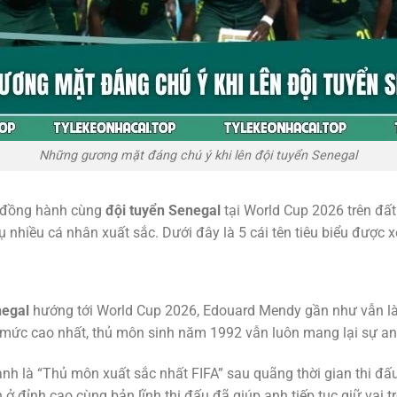
Những gương mặt đáng chú ý khi lên đội tuyển Senegal
 đồng hành cùng
đội tuyển Senegal
tại World Cup 2026 trên đất
 nhiều cá nhân xuất sắc. Dưới đây là 5 cái tên tiêu biểu được 
negal
hướng tới World Cup 2026, Edouard Mendy gần như vẫn là
ở mức cao nhất, thủ môn sinh năm 1992 vẫn luôn mang lại sự an
nh là “Thủ môn xuất sắc nhất FIFA” sau quãng thời gian thi đấ
ở đỉnh cao cùng bản lĩnh thi đấu đã giúp anh tiếp tục giữ vai t