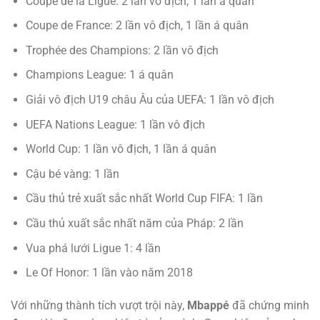
Coupe de la Ligue: 2 lần vô địch, 1 lần á quân
Coupe de France: 2 lần vô địch, 1 lần á quân
Trophée des Champions: 2 lần vô địch
Champions League: 1 á quân
Giải vô địch U19 châu Âu của UEFA: 1 lần vô địch
UEFA Nations League: 1 lần vô địch
World Cup: 1 lần vô địch, 1 lần á quân
Cậu bé vàng: 1 lần
Cầu thủ trẻ xuất sắc nhất World Cup FIFA: 1 lần
Cầu thủ xuất sắc nhất năm của Pháp: 2 lần
Vua phá lưới Ligue 1: 4 lần
Le Of Honor: 1 lần vào năm 2018
Với những thành tích vượt trội này,
Mbappé
đã chứng minh