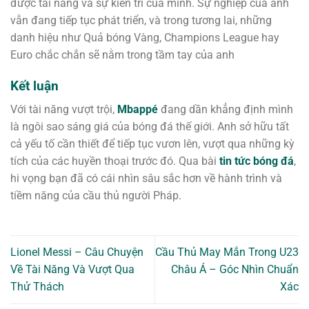
được tài năng và sự kiên trì của mình. Sự nghiệp của anh
vẫn đang tiếp tục phát triển, và trong tương lai, những
danh hiệu như Quả bóng Vàng, Champions League hay
Euro chắc chắn sẽ nằm trong tầm tay của anh
Kết luận
Với tài năng vượt trội,
Mbappé
đang dần khẳng định mình
là ngôi sao sáng giá của bóng đá thế giới. Anh sở hữu tất
cả yếu tố cần thiết để tiếp tục vươn lên, vượt qua những kỳ
tích của các huyền thoại trước đó. Qua bài
tin tức bóng đá
,
hi vọng bạn đã có cái nhìn sâu sắc hơn về hành trình và
tiềm năng của cầu thủ người Pháp.
Lionel Messi – Câu Chuyện
Cầu Thủ May Mắn Trong U23
Về Tài Năng Và Vượt Qua
Châu Á – Góc Nhìn Chuẩn
Thử Thách
Xác