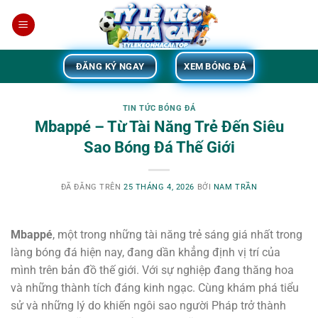
Chuyển
đến
×
nội
dung
ĐĂNG KÝ NGAY
XEM BÓNG ĐÁ
TIN TỨC BÓNG ĐÁ
Mbappé – Từ Tài Năng Trẻ Đến Siêu
Sao Bóng Đá Thế Giới
ĐÃ ĐĂNG TRÊN
25 THÁNG 4, 2026
BỞI
NAM TRẦN
Mbappé
, một trong những tài năng trẻ sáng giá nhất trong
làng bóng đá hiện nay, đang dần khẳng định vị trí của
mình trên bản đồ thế giới. Với sự nghiệp đang thăng hoa
và những thành tích đáng kinh ngạc. Cùng khám phá tiểu
sử và những lý do khiến ngôi sao người Pháp trở thành