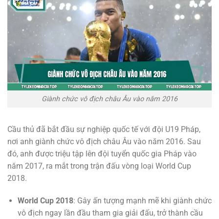
Giành chức vô địch châu Âu vào năm 2016
Cầu thủ đã bắt đầu sự nghiệp quốc tế với đội U19 Pháp,
nơi anh giành chức vô địch châu Âu vào năm 2016. Sau
đó, anh được triệu tập lên đội tuyển quốc gia Pháp vào
năm 2017, ra mắt trong trận đấu vòng loại World Cup
2018.
World Cup 2018
: Gây ấn tượng mạnh mẽ khi giành chức
vô địch ngay lần đầu tham gia giải đấu, trở thành cầu