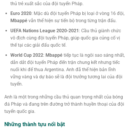
thủ trẻ xuất sắc của đội tuyển Pháp.
Euro 2020
: Mặc dù đội tuyển Pháp bị loại ở vòng 16 đội,
Mbappé
vẫn thể hiện sự tiến bộ trong từng trận đấu.
UEFA Nations League 2020-2021
: Cầu thủ giành chức
vô địch cùng đội tuyển Pháp, giúp quốc gia củng cố vị
thế tại các giải đấu quốc tế.
World Cup 2022
:
Mbappé
tiếp tục là ngôi sao sáng nhất,
dẫn dắt đội tuyển Pháp đến trận chung kết nhưng tiếc
nuối khi để thua Argentina. Anh đã thể hiện bản lĩnh
vững vàng và dự báo sẽ là đội trưởng tương lai của đội
tuyển.
Anh là một trong những cầu thủ quan trọng nhất của bóng
đá Pháp và đang trên đường trở thành huyền thoại của đội
tuyển quốc gia.
Những thành tựu nổi bật