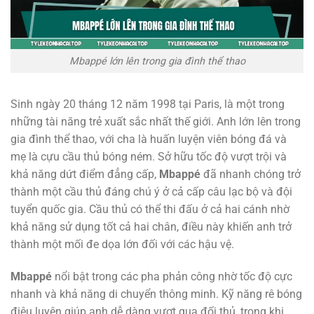
Mbappé lớn lên trong gia đình thể thao
Sinh ngày 20 tháng 12 năm 1998 tại Paris, là một trong
những tài năng trẻ xuất sắc nhất thế giới. Anh lớn lên trong
gia đình thể thao, với cha là huấn luyện viên bóng đá và
mẹ là cựu cầu thủ bóng ném. Sở hữu tốc độ vượt trội và
khả năng dứt điểm đẳng cấp,
Mbappé
đã nhanh chóng trở
thành một cầu thủ đáng chú ý ở cả cấp câu lạc bộ và đội
tuyển quốc gia. Cầu thủ có thể thi đấu ở cả hai cánh nhờ
khả năng sử dụng tốt cả hai chân, điều này khiến anh trở
thành một mối đe dọa lớn đối với các hậu vệ.
Mbappé
nổi bật trong các pha phản công nhờ tốc độ cực
nhanh và khả năng di chuyển thông minh. Kỹ năng rê bóng
điêu luyện giúp anh dễ dàng vượt qua đối thủ, trong khi