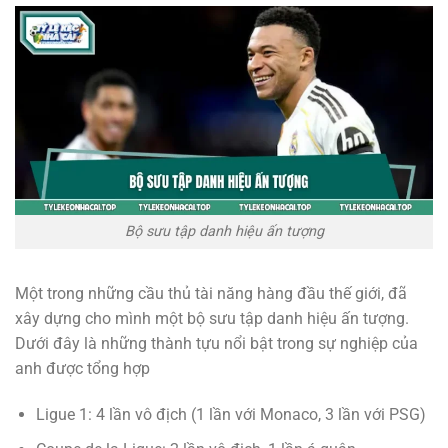
Bộ sưu tập danh hiệu ấn tượng
Một trong những cầu thủ tài năng hàng đầu thế giới, đã
xây dựng cho mình một bộ sưu tập danh hiệu ấn tượng.
Dưới đây là những thành tựu nổi bật trong sự nghiệp của
anh được tổng hợp
Ligue 1: 4 lần vô địch (1 lần với Monaco, 3 lần với PSG)